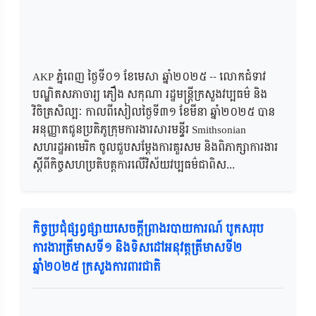
AKP ភ្នំពេញ ថ្ងៃទី០១ ខែមេសា ឆ្នាំ២០២៥ -- លោកជំទាវ
បណ្ឌិតសភាចារ្យ ភឿង សកុណា រដ្ឋមន្ត្រីក្រសួងវប្បធម៌ និង
វិចិត្រសិល្បៈ កាលពីសៀលថ្ងៃទី៣១ ខែមីនា ឆ្នាំ២០២៥ បាន
អនុញ្ញាតជូនប្រតិភូក្រុមការងារសារមន្ទីរ Smithsonian
សហរដ្ឋអាមេរិក ចូលជួបសម្តែងការគួរសម និងពិភាក្សាការងារ
ស្តីពីកិច្ចសហប្រតិបត្តការលើវិស័យវប្បធម៌ជាពិស...
កិច្ចប្រជុំផ្សព្វផ្សាយសេចក្តីព្រាងរបាយការណ៍ បូកសរុប
ការងារត្រីមាសទី១ និងទិសដៅអនុវត្តត្រីមាសទី២
ឆ្នាំ២០២៥ ក្រសួងការពារជាតិ