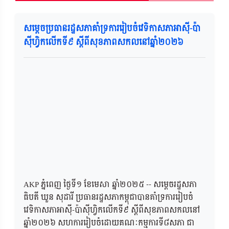
សម្តេចប្រធានរដ្ឋសភាគាំទ្រការរៀបចំវេទិកាសភាអាស៊ី-ប៉ា
ស៊ីហ្វិកលើកទី៩ ស្តីពីសុខភាពសកលនៅឆ្នាំ២០២៦
AKP ភ្នំពេញ ថ្ងៃទី១ ខែមេសា ឆ្នាំ២០២៥ -- សម្តេចរដ្ឋសភា
ធិបតី ឃួន សុដារី ប្រធានរដ្ឋសភាកម្ពុជាបានគំាទ្រការរៀបចំ
វេទិកាសភាអាស៊ី-ប៉ាស៊ីហ្វិកលើកទី៩ ស្តីពីសុខភាពសកលនៅ
ឆ្នាំ២០២៦ សហការរៀបចំដោយគណៈកម្មការទី៨សភា ជា