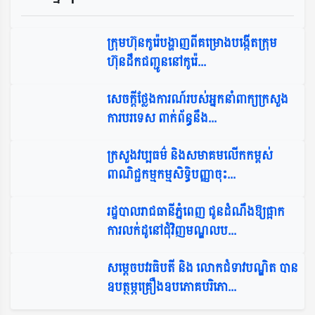
ក្រុមហ៊ុនកូរ៉េបង្ហាញពីគម្រោងបង្កើតក្រុម
ហ៊ុនដឹកជញ្ជូននៅកូរ៉េ​...
សេចក្តីថ្លែងការណ៍របស់អ្នកនាំពាក្យក្រសួង
ការបរទេស ពាក់ព័ន្ធនឹង...
ក្រសួងវប្បធម៌ និងសមាគមលើកកម្ពស់
ពាណិជ្ជកម្មកម្មសិទ្ធិបញ្ញាចុះ...
រដ្ឋបាលរាជធានីភ្នំពេញ ជូនដំណឹងឱ្យផ្អាក
ការលក់ដូនៅជុំវិញមណ្ឌលប...
សម្តេចបវរធិបតី និង លោកជំទាវបណ្ឌិត បាន
ឧបត្ថម្ភគ្រឿងឧបភោគបរិភោ...