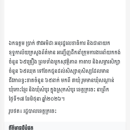
ឯកឧត្តម ប្រាក់ ថាវអមិដា អនុរដ្ឋលេខាធិការ និងជានាយក
ខុទ្ទកាល័យក្រសួងព័ត៌មាន អញ្ជើញដឹកនាំក្រុមការងារនាំយកកង់
ចំនួន ៦៥គ្រឿង ព្រមទាំងមួកសុវត្ថិភាព កាតាប និងសម្ភារសិក្សា
ចំនួន ៦៥ឈុត ទៅចែកជូនដល់សិស្សានុសិស្សដែលមាន
ជីវភាពខ្វះខាតចំនួន ៦៥នាក់ មកពី ៣ឃុំ រួមមានឃុំសណ្តាន់
ឃុំកោះខ្ញែរ និងឃុំសំបូរ ក្នុងស្រុកសំបូរ ខេត្តក្រចេះ នាព្រឹក
ថ្ងៃទី១៧ ខែមិថុនា ឆ្នាំ២០២៦។
រូបថត៖ រដ្ឋបាលខេត្តក្រចេះ
ព័ត៌មានថ្មីបំផុត​