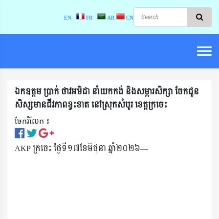
EN
FR
AR
CN
ឯកឧត្តម ប្រាក់ ថាវអមិដា នាំយកកង់ និងសម្ភារសិក្សា ចែកជូន
សិស្សមានជីវភាពខ្វះខាត នៅស្រុកសំបូរ ខេត្តក្រចេះ
ចែករំលែក ៖​
AKP ក្រចេះ ថ្ងៃទី១៧ខែមិថុនា ឆ្នាំ២០២៦—