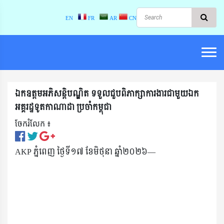
EN
FR
AR
CN
ឯកឧត្តមអភិសន្តិបណ្ឌិត ទទួលជួបពិភាក្សាការងារជាមួយឯក
អគ្គរដ្ឋទូតកាណាដា ប្រចាំកម្ពុជា
ចែករំលែក ៖​
AKP ភ្នំពេញ ថ្ងៃទី១៧ ខែមិថុនា ឆ្នាំ២០២៦—