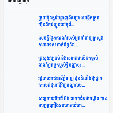
ព័ត៌មានថ្មីបំផុត​
ក្រុមហ៊ុនកូរ៉េបង្ហាញពីគម្រោងបង្កើតក្រុម
ហ៊ុនដឹកជញ្ជូននៅកូរ៉េ​...
សេចក្តីថ្លែងការណ៍របស់អ្នកនាំពាក្យក្រសួង
ការបរទេស ពាក់ព័ន្ធនឹង...
ក្រសួងវប្បធម៌ និងសមាគមលើកកម្ពស់
ពាណិជ្ជកម្មកម្មសិទ្ធិបញ្ញាចុះ...
រដ្ឋបាលរាជធានីភ្នំពេញ ជូនដំណឹងឱ្យផ្អាក
ការលក់ដូនៅជុំវិញមណ្ឌលប...
សម្តេចបវរធិបតី និង លោកជំទាវបណ្ឌិត បាន
ឧបត្ថម្ភគ្រឿងឧបភោគបរិភោ...