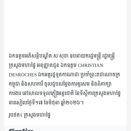
ឯកឧត្តមអភិសន្ដិបណ្ឌិត ស សុខា ឧបនាយករដ្ឋមន្ដ្រី រដ្ឋមន្ដ្រី
ក្រសួងមហាផ្ទៃ អនុញ្ញាតជូន ឯកឧត្តម CHRISTIAN
DESROCHES ឯកអគ្គរដ្ឋទូតកាណាដា ប្រចាំព្រះរាជាណាចក្រ
កម្ពុជា និងសហការី ចូលជួបសម្តែងការគួរសម និងពិភាក្សា
ការងារ នៅសាលទទួលភ្ញៀវអន្តរជាតិ នៃទីស្តីការក្រសួងមហាផ្ទៃ
នារសៀលថ្ងៃទី១៧ ខែមិថុនា ឆ្នាំ២០២៦។
រូបថត៖ ក្រសួងមហាផ្ទៃ