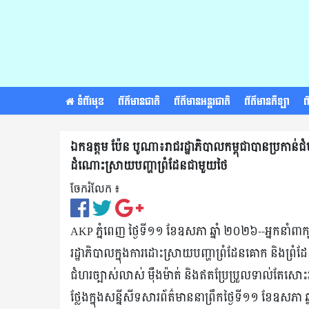
ទំព័រមុខ
ព័ត៌មានជាតិ
ព័ត៌មានអន្តរជាតិ
ព័ត៌មានកីឡា
ព
ឯកឧត្តម ប៉ែន បូណា៖រាជរដ្ឋាភិបាលកម្ពុជាបានប្រកាន់ជ
ដំណោះស្រាយបញ្ហាព្រំដែនជាមួយថៃ
ចែករំលែក ៖​
AKP ភ្នំពេញ ថ្ងៃទី១១ ខែឧសភា ឆ្នាំ ២០២៦--អ្នកនាំពាក
រដ្ឋាភិបាលក្នុងការដោះស្រាយបញ្ហាព្រំដែនគោក និងព្រំដ
ជំហរច្បាស់លាស់ ម៉ឺងម៉ាត់ និងឥតប្រែប្រួលទាល់តែសោ
ថ្លែងក្នុងសន្នីសីទសារព័ត៌មាននាព្រឹកថ្ងៃទី១១ ខែឧសភា