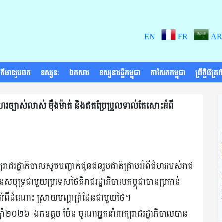
EN
FR
AR
័ត៌មានរូបថត
ទស្សនៈ
ឯកសារ
ទស្សនាវដ្តីកម្ពុជា
កាសែតកម្ពុជា
ព្រឹត្តិប័ត្
ំហរច្បាស់លាស់ ម៉ឺងម៉ាត់ និងឥតប្រែប្រួលទាល់តែសោះអំពី
្យរាជរដ្ឋាភិបាលសូមបញ្ជាក់ជូនជនរួមជាតិជ្រាបអំពីជំហររបស់រាជ
ែនសមុទ្រជាមួយប្រទេសថៃគឺរាជរដ្ឋាភិបាលកម្ពុជាបានប្រកាន់
ះអំពីដំណោះ ស្រាយបញ្ហាព្រំដែនជាមួយថៃ។
 ឆ្នាំ២០២៦ ឯកឧត្តម ប៉ែន បូណាអ្នកនាំពាក្យរាជរដ្ឋាភិបាលបាន