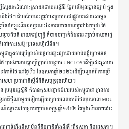
ីស្វែងរកដំណោះស្រាយដោយសន្តិវិធី ផ្អែកលើមូលដ្ឋានច្បាប់ ក្នុង
ុជានិងថៃ។ ជំហរបែបនេះត្រូវបានប្រកាសជាផ្លូវការដោយសម្តេច
នុម័តដកខ្លួនពីអនុស្សរណៈនៃការយោគយល់គ្នារវាងកម្ពុជា-ថៃ
ិបតី នាយករដ្ឋមន្ត្រី ក៏បានបញ្ជាក់ជំហរនេះប្រាប់នាយករដ្ឋ
ភាគីនៅកោះសេប៊ូ ប្រទេសហ្វីលីពីន។
ជាក្នុងការប្រើប្រាស់យន្តការផ្សះផ្សាដោយចាប់បង្ខំក្រោមអនុ
និងថៃ បានឯកភាពគ្នាប្រើប្រាស់យន្តការ UNCLOS ដើម្បីដោះស្រាយ
តទៅភាគីថៃ នៅថ្ងៃទី៦ ខែឧសភាឆ្នាំ២០២៦ដើម្បីបញ្ជាក់ពីការប្រើ
គការសហ ប្រជាជាតិស្តីពីនីតិសមុទ្ររួចហើយ។
រមុខរដ្ឋស្តីទី ក៏បានគូសបញ្ជាក់ជំហររបស់កម្ពុជាថា គ្មានការ
រមព្រៀងទ្វេភាគីថ្មីណាមួយទៀតឡើយក្រោយពេលភាគីថៃលុបចោល MOU
ំ ណើរឆ្ពោះទៅយន្តការច្បាប់សមុទ្រឆ្នាំ១៩៨២ តែម្តងទើបអាចដោះ
េញទំហឹងពីស្ថាប័ននីតិបញ្ញត្តិទាំងពីរគឺ ព្រឹទ្ធសភា និងរដ្ឋសភា៕