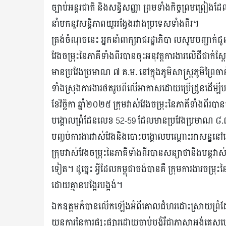
ច្បាប់អន្តរជាតិ និងសន្ធិសញ្ញា ព្រមទាំងកិច្ចព្រមព្រៀ
នាំមកនូវសន្តិភាពយូអង្វែងរវាងប្រទេសទាំងពីរ។
ត្រង់ចំណុចនេះ អ្នកនាំពាក្យរាជរដ្ឋាភិបា លសូមបញ្ជាក់ជូនថ
វែងចម្រុះនៃភាគីទាំងពីរបានចុះអនុវត្តការងារលើដីជាក់
មានប្រវែងប្រមាណ ៧ គ.ម. នៅក្នុងភូមិសាស្ត្រភូមិព្រៃចា
ទាំងស្រុងការងារថតរូបពីលើអាកាសដោយប្រើដ្រូនដើម្បីប
ខែវិច្ឆិកា ឆ្នាំ២០២៥ ក្រុមវាស់វែងចម្រុះនៃភាគីទាំងពីរប
បង្គោលព្រំដែនលេខ 52-59 ដែលមានប្រវែងប្រមាណ ៨.៣ គ
បញ្ចប់ការងារវាស់វែងនិងបោះបង្គោលបណ្តោះអាសន្ននៅ
ក្រុមវាស់វែងចម្រុះនៃភាគីទាំងពីរបានសន្យាថានឹងបន្តវ
ទៀត។ ដូច្នេះ អ្វីដែលកម្ពុជាចង់បានគឺ ក្រុមការងារចម្រ
ដោយគ្មានបង្អែរបង្អង់។
ឯកឧត្តមក៏បានលើកឡើងអំពីគោលជំហរដោះស្រាយព្រំដែនសម
យន្តការនៃការផ្សះផ្សារដោយចាប់បង្ខំរឺជាភាសាអង់គ្លេ