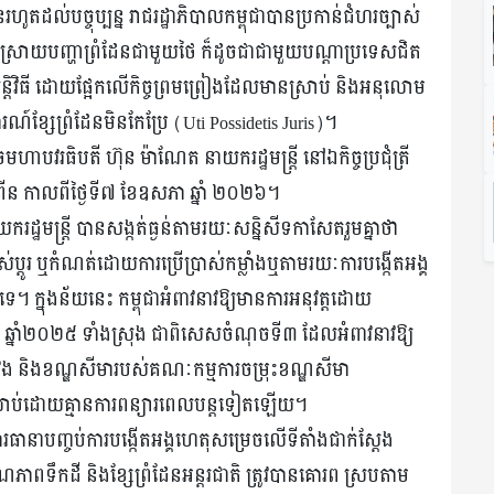
ល់បច្ចុប្បន្ន រាជរដ្ឋាភិបាលកម្ពុជាបានប្រកាន់ជំហរច្បាស់
ះស្រាយបញ្ហាព្រំដែនជាមួយថៃ ក៏ដូចជាជាមួយបណ្តាប្រទេសជិត
វិធី ដោយផ្អែកលើកិច្ចព្រមព្រៀងដែលមានស្រាប់ និងអនុលោម
ណ៍ខ្សែព្រំដែនមិនកែប្រែ (Uti Possidetis Juris)។
វរធិបតី ហ៊ុន ម៉ាណែត នាយករដ្ឋមន្ត្រី នៅឯកិច្ចប្រជុំត្រី
លីពីន កាលពីថ្ងៃទី៧ ខែឧសភា ឆ្នាំ ២០២៦។
ដ្ឋមន្ត្រី បានសង្កត់ធ្ងន់តាមរយៈសន្និសីទកាសែតរួមគ្នាថា
លាស់ប្ដូរ ឬកំណត់ដោយការប្រើប្រាស់កម្លាំងឬតាមរយៈការបង្កើតអង្គ
េ។ ក្នុងន័យនេះ កម្ពុជាអំពាវនាវឱ្យមានការអនុវត្ដដោយ
្នូ ឆ្នាំ២០២៥ ទាំងស្រុង ជាពិសេសចំណុចទី៣ ដែលអំពាវនាវឱ្យ
់វែង និងខណ្ឌសីមារបស់គណៈកម្មការចម្រុះខណ្ឌសីមា
្រាប់ដោយគ្មានការពន្យារពេលបន្តទៀតឡើយ។
ការធានាបញ្ចប់ការបង្កើតអង្គហេតុសម្រេចលើទីតាំងជាក់ស្តែង
ណភាពទឹកដី និងខ្សែព្រំដែនអន្តរជាតិ ត្រូវបានគោរព ស្របតាម