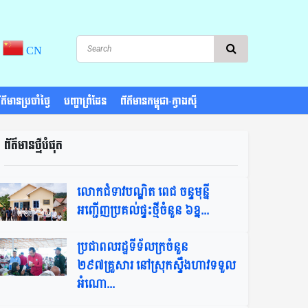
CN
រព័ត៌មានប្រចាំថ្ងៃ
បញ្ហាព្រំដែន
ព័ត៌មានកម្ពុជា-ក្វាងស៊ី
ព័ត៌មានថ្មីបំផុត​
លោកជំទាវបណ្ឌិត ពេជ ចន្ទមុន្នី
អញ្ជើញប្រគល់ផ្ទះថ្មីចំនួន ៦ខ្ន...
ប្រជាពលរដ្ឋទីទ័លក្រចំនួន
២៩៧គ្រួសារ នៅស្រុកស្ទឹងហាវទទួល
អំណោ...