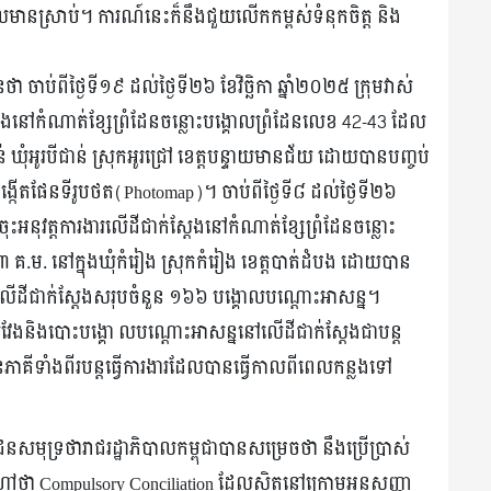
ងដែលមានស្រាប់។ ការណ៍នេះក៏នឹងជួយលើកកម្ពស់ទំនុកចិត្ត និង
ា ចាប់ពីថ្ងៃទី១៩ ដល់ថ្ងៃទី២៦ ខែវិច្ឆិកា ឆ្នាំ២០២៥ ក្រុមវាស់
ស្តែងនៅកំណាត់ខ្សែព្រំដែនចន្លោះបង្គោលព្រំដែនលេខ 42-43 ដែល
ន់ ឃុំអូរបីជាន់ ស្រុកអូរជ្រៅ ខេត្តបន្ទាយមានជ័យ ដោយបានបញ្ចប់
ង្កើតផែនទីរូបថត(Photomap)។ ចាប់ពីថ្ងៃទី៨ ដល់ថ្ងៃទី២៦
ានចុះអនុវត្តការងារលើដីជាក់ស្តែងនៅកំណាត់ខ្សែព្រំដែនចន្លោះ
.ម. នៅក្នុងឃុំកំរៀង ស្រុកកំរៀង ខេត្តបាត់ដំបង ដោយបាន
លើដីជាក់ស្តែងសរុបចំនួន ១៦៦ បង្គោលបណ្តោះអាសន្ន។
ាស់វែងនិងបោះបង្គោ លបណ្តោះអាសន្ននៅលើដីជាក់ស្តែងជាបន្ត
ុះនៃភាគីទាំងពីរបន្តធ្វើការងារដែលបានធ្វើកាលពីពេលកន្លងទៅ
ុទ្រថារាជរដ្ឋាភិបាលកម្ពុជាបានសម្រេចថា នឹងប្រើប្រាស់
សហៅថា Compulsory Conciliation ដែលស្ថិតនៅក្រោមអនុសញ្ញា