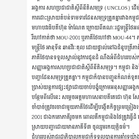
អង្គការ សហប្រជាជាតិស្តីពីនីតិសមុទ្រ (UNCLOS) ដើម្ប
ការដោះស្រាយតំបន់ទាមទារដែនសមុទ្រត្រួតគ្នារវាងកម្ព
មហាបវរធិបតីហ៊ុន ម៉ាណែត ក្រោយពីគណៈរដ្ឋមន្ត្រីថៃអ
រឺហៅកាត់ថា MOU-2001 ឬភាគីថៃហៅថា MOU-44។ សម្តេចធ
មន្ត្រីថៃ អានុទីន ឆានវីរៈគុល ដោយផ្ទាល់នៅឯជំនួបត្រី
ភាគីថៃបានទទួលស្គាល់នូវការជូនដំ ណឹងអំពីជំហររបស់កម្ពុ
សញ្ញាអង្គការសហប្រជាជាតិស្តីពីនីតិសមុទ្រ។ កម្ពុជា 
បញ្ហាដែនសមុទ្រត្រួតគ្នា។ កម្ពុជាក៏បានបញ្ជូនកំណត់ទូ
ប្រាស់យន្តការផ្សះផ្សាដោយចាប់បង្ខំក្រោមអនុសញ្ញាអង្
បន្ថែមពីលើនេះ សម្តេចអគ្គមហាសេនាបតីតេជោ ហ៊ុន សែន ប្
ចាំបាច់ត្រូវចរចាជាមួយភាគីថៃដើម្បីបង្កើតកិច្ចព្
2001 ជាឯកតោភាគីរួចមក ពោលគឺកម្ពុជានិងថៃត្រូវធ្វើដ
ស្រាយបញ្ហាដោយមានភាគីទី៣ ចូលរួមរកយុត្តិធម៌។
ជំហររបស់រាជរដ្ឋាភិបាលកម្ពុជាក៏ទទួលបានការគាំទ្រយ៉ាងព