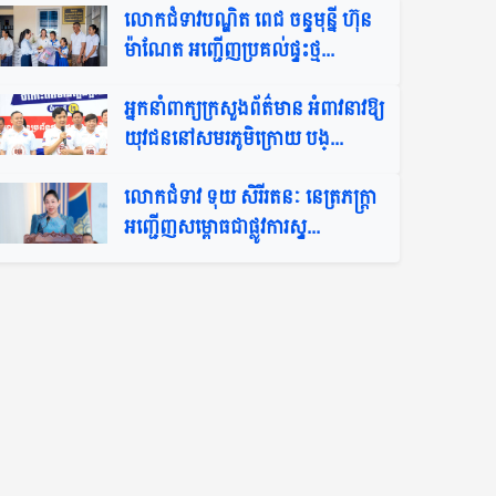
លោកជំទាវបណ្ឌិត ពេជ ចន្ទមុន្នី ហ៊ុន
ម៉ាណែត អញ្ជើញប្រគល់ផ្ទះថ្ម...
អ្នកនាំពាក្យក្រសួងព័ត៌មាន អំពាវនាវឱ្យ
យុវជននៅសមរភូមិក្រោយ បង្...
លោកជំទាវ ទុយ សិរីរតនៈ នេត្រភក្ត្រា
អញ្ជើញសម្ពោធជាផ្លូវការស្ទ...