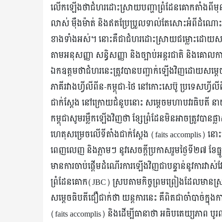
លើកឡើងថាជំហរដោះស្រាយបញ្ហាព្រំដែនគោកតាំងពីមុនរហូតដ
លាស់ ម៉ឺងម៉ាត់ និងឥតប្រែប្រួលទាល់តែសោះអំពីដំណោ
ខាងទាំងអស់។ នោះគឺជាជំហរដោះស្រាយជម្លោះដោយសន្តិ
តាមអនុសញ្ញា សន្ធិសញ្ញា និងច្បាប់អន្តរជាតិ និងគោលការ
ឯកឧត្តមថាជំហរនេះត្រូវបានបញ្ជាក់ឡើងវិញដោយសម្តេចមហាប
ភាគីរវាងហ្វីលីពីន-កម្ពុជា-ថៃ នៅកោះសេប៊ូ ប្រទេសហ្វី
ជាក់ស្តែង នៅក្រោយជំនួបនោះ សម្តេចមហាបវរធិបតី នាយករ
កម្ពុជាសូមរម្លឹកឡើងវិញថា ខ្សែព្រំដែនមិនអាចត្រូវបានផ្
ហេតុសម្រេចលើទីតាំងជាក់ស្ដែង (faits accomplis) នោះទ
ពេញលេញ និងភ្លាមៗ នូវសេចក្ដីប្រកាសរួមថ្ងៃទី២៧ ខែធ
មានការចាប់ផ្ដើមដំណើរការឡើងវិញជាបន្ទាន់នូវការវាស
ព្រំដែនគោក(JBC) ស្របតាមកិច្ចព្រមព្រៀងដែលមានស
សម្តេចធិបតីជឿជាក់ថា យន្តការនេះ គឺពិតជាចាំបាច់ក្នុង
(faits accomplis) និងដើម្បីធានាថា អធិបតេយ្យភាព បូរ