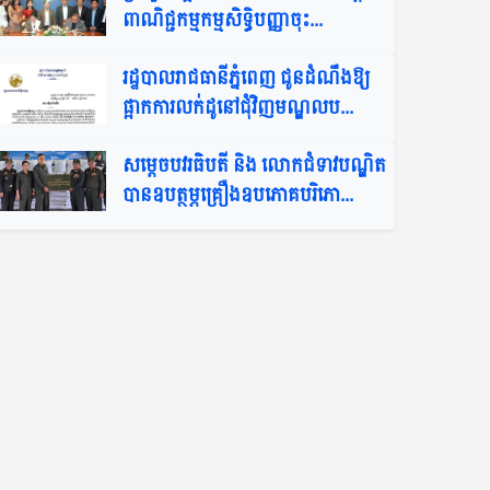
ពាណិជ្ជកម្មកម្មសិទ្ធិបញ្ញាចុះ...
រដ្ឋបាលរាជធានីភ្នំពេញ ជូនដំណឹងឱ្យ
ផ្អាកការលក់ដូនៅជុំវិញមណ្ឌលប...
សម្តេចបវរធិបតី និង លោកជំទាវបណ្ឌិត
បានឧបត្ថម្ភគ្រឿងឧបភោគបរិភោ...