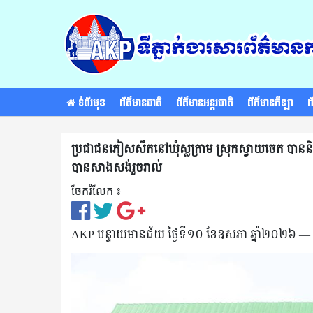
ទំព័រមុខ
ព័ត៌មានជាតិ
ព័ត៌មានអន្តរជាតិ
ព័ត៌មានកីឡា
ព
ប្រជាជនភៀសសឹកនៅឃុំស្លក្រាម ស្រុកស្វាយចេក បាននិ
បានសាងសង់រួចរាល់
ចែករំលែក ៖​
AKP បន្ទាយមានជ័យ ថ្ងៃទី១០ ខែឧសភា ឆ្នាំ២០២៦ —