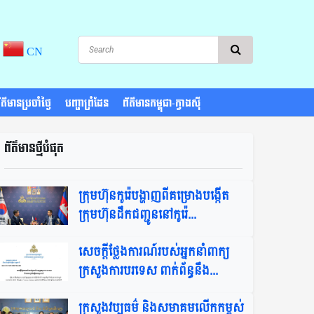
CN
រព័ត៌មានប្រចាំថ្ងៃ
បញ្ហាព្រំដែន
ព័ត៌មានកម្ពុជា-ក្វាងស៊ី
ព័ត៌មានថ្មីបំផុត​
ក្រុមហ៊ុនកូរ៉េបង្ហាញពីគម្រោងបង្កើត
ក្រុមហ៊ុនដឹកជញ្ជូននៅកូរ៉េ​...
សេចក្តីថ្លែងការណ៍របស់អ្នកនាំពាក្យ
ក្រសួងការបរទេស ពាក់ព័ន្ធនឹង...
ក្រសួងវប្បធម៌ និងសមាគមលើកកម្ពស់