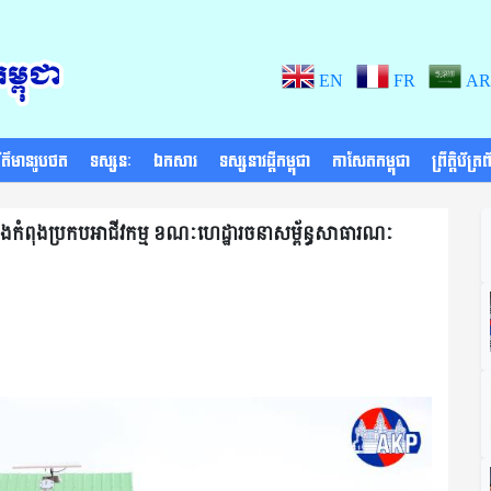
EN
FR
AR
័ត៌មានរូបថត
ទស្សនៈ
ឯកសារ
ទស្សនាវដ្តីកម្ពុជា
កាសែតកម្ពុជា
ព្រឹត្តិប័ត្
ងកំពុងប្រកបអាជីវកម្ម ខណៈហេដ្ឋារចនាសម្ព័ន្ធសាធារណៈ