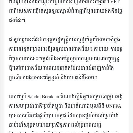
ក៏ទទួលបានការបណ្តុះបណ្តាលជំនាញតាមរយៈកម្មវិធី TVET
ជាពិសេសការធ្វើតេស្តទទួលស្គាល់ជំនាញពីមុនដោយឥតគិតថ្លៃ
ផងដែរ។
ជាមួយគ្នានេះដែរឯកឧត្តមរដ្ឋមន្រ្តីបានប្តេជ្ញាចិត្តយ៉ាងមុតមាំក្នុង
ការអនុវត្តគម្រោងនេះឱ្យទទួលបានជោគជ័យ។ តាមរយៈការបន្ត
កិច្ចសហការនេះ កម្ពុជានឹងអាចប្រែក្លាយបញ្ហានាពេលបច្ចុប្បន្ន
ឱ្យទៅជាជោគជ័យនាពេលអនាគតដែលមានជំនាញកាន់តែ
ប្រសើរ ការងារមានតម្លៃខ្ពស់ និងភាពធន់ដ៏រឹងមាំ។
លោកស្រី Sandra Bernklau តំណាងស្តីទីអ្នកសម្របសម្រួលអង្គ
ការសហប្រជាជាតិប្រចាំកម្ពុជា និងជាតំណាងមូលនិធិ UNFPA
បានសរសើររាជរដ្ឋាភិបាលកម្ពុជាដែលបានផ្តល់ការគាំទ្រយ៉ាង
ឆាប់រហ័សប្រកបដោយប្រសិទ្ធភាពដល់ប្រជាពលរដ្ឋ