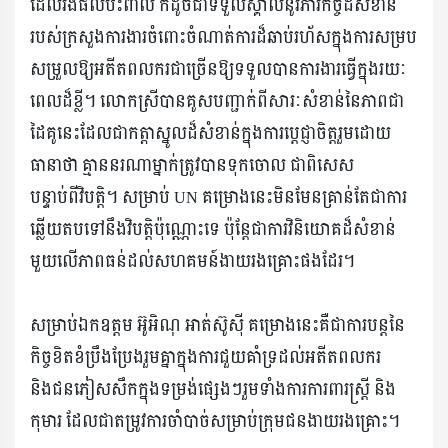
ដែលរងផលប៉ះពាល់ ក៏ដូចជាទទួលស្គាល់នូវភារកិច្ចដ៏សំខាន់
របស់ក្រសួងការងារចំពោះចំណាត់ការដ៏ឆាប់រហ័សក្នុងការសម្រប
សម្រួលឱ្យអតីតពលករជាច្រើនឱ្យទទួលបានការងារធ្វើក្នុងរយៈ
ពេលដ៏ខ្លី។ លោកស្រីបានគូសបញ្ជាក់ពីសារៈសំខាន់នៃភាពជា
ដៃគូនេះដែលជាកត្តាស្នូលដ៏សំខាន់ក្នុងការប្តេជ្ញាចិត្តរួមដោយ
ធានាថា គ្មាននរណាម្នាក់ត្រូវបានទុកចោល ជាពិសេស
បន្ទាប់ពីវិបត្តិ។ សម្រាប់ UN គម្រោងនេះមិនមែនគ្រាន់តែជាការ
ឆ្លើយតបទៅនឹងវិបត្តិប៉ុណ្ណោះទេ ប៉ុន្តែជាការវិនិយោគដ៏សំខាន់
មួយលើភាពធន់ដល់សហគមន៍ងាយរងគ្រោះផងដែរ។
សម្រាប់ឯកឧត្តម អ៊ូអិណុ អាត់ស៊ូស៊ី គម្រោងនេះគឺជាការបន្តនៃ
កិច្ចខិតខំប្រឹងប្រែងរួមគ្នាក្នុងការជួយគាំទ្រដល់អតីតពលករ
និងជនភៀសសឹកក្នុងទម្រង់ផ្សេងៗរួមទាំងការការពារស្ត្រី និង
កុមារ ដែលជាតម្រូវការចាំបាច់សម្រាប់ក្រុមជនងាយរងគ្រោះ។