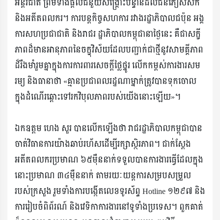
អន្តរជាតិ ព្រមទាំងផ្តល់ជំនួយសង្គ្រោះបន្ទាន់ដល់ជនភៀសសឹក
និងអតីតពលករ។ ការបន្តកិច្ចសហការ រវាងរដ្ឋាភិបាលជប៉ុន អង្គ
ការសហប្រជាជាតិ និងរាជរ ដ្ឋាភិបាលកម្ពុជានាថ្ងៃនេះ គឺជាសក្ខី
ភាពដ៏មានអានុភាពនៃចក្ខុវិស័យដែលបញ្ជាក់ជាថ្មីនូវសាមគ្គីភាព
ដ៏រឹងមាំរួមគ្នាក្នុងការការពារសេចក្តីថ្លៃថ្នូរ លើកកម្ពស់ការងារសម
រម្យ និងធានាថា «គ្មានប្រជាពលរដ្ឋណាម្នាក់ត្រូវបានទុកចោល
ក្នុងដំណើរឆ្ពោះទៅរកវិបុលភាពរបស់យើងនោះឡើយ»។
ឯកឧត្ដម ហេង សួរ បានលើកឡើងថា រាជរដ្ឋាភិបាលកម្ពុជាបាន
ចាត់វិធានការយ៉ាងឆាប់រហ័សដើម្បីរក្សាស្ថិរភាព។ ជាក់ស្តែង
អតីតពលករប្រមាណ ៦៥ម៉ឺននាក់ទទួលបានការងារធ្វើដែលក្នុង
នោះប្រមាណ ៣៤ម៉ឺននាក់ តាមរយៈយន្តការសម្របសម្រួល
របស់ក្រសួង រួមទាំងការបង្កើតលេខទូរស័ព្ទ Hotline ១២៩៧ និង
ការរៀបចំពិព័រណ៍ និងវេទិកាការងារនៅទូទាំងប្រទេស។ ពួកគាត់