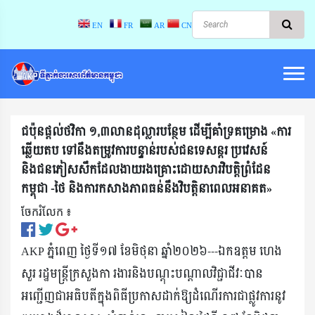
EN
FR
AR
CN
ជប៉ុនផ្តល់ថវិកា ១,៣លានដុល្លារបន្ថែម ដើម្បីគាំទ្រគម្រោង «ការ
ឆ្លើយតប ទៅនឹងតម្រូវការបន្ទាន់របស់ជនទេសន្តរ ប្រវេសន៍
និងជនភៀសសឹកដែលងាយរងគ្រោះដោយសារវិបត្តិព្រំដែន
កម្ពុជា -ថៃ និងការកសាងភាពធន់នឹងវិបត្តិនាពេលអនាគត»
ចែករំលែក ៖​
AKP ភ្នំពេញ ថ្ងៃទី១៧ ខែមិថុនា ឆ្នាំ២០២៦---ឯកឧត្តម ហេង
សួរ រដ្ឋមន្រ្តីក្រសួងកា រងារនិងបណ្ដុះបណ្ដាលវិជ្ជាជីវៈបាន
អញ្ជើញជាអធិបតីក្នុងពិធីប្រកាសដាក់ឱ្យដំណើរការជាផ្លូវការនូវ