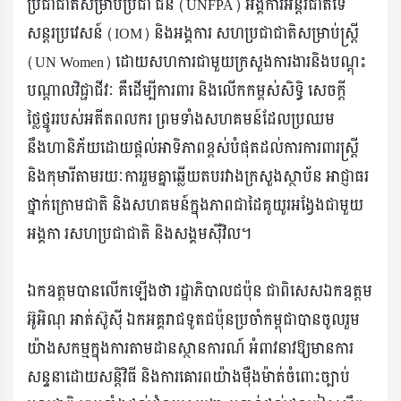
ប្រជាជាតិសម្រាប់ប្រជា ជន (UNFPA) អង្គការអន្តរជាតិទេ
សន្តរប្រវេសន៍ (IOM) និងអង្គការ សហប្រជាជាតិសម្រាប់ស្ត្រី
(UN Women) ដោយសហការជាមួយក្រសួងការងារនិងបណ្តុះ
បណ្តាលវិជ្ជាជីវៈ គឺដើម្បីការពារ និងលើកកម្ពស់សិទ្ធិ សេចក្តី
ថ្លៃថ្នូររបស់អតីតពលករ ព្រមទាំងសហគមន៍ដែលប្រឈម
នឹងហានិភ័យដោយផ្តល់អាទិភាពខ្ពស់បំផុតដល់ការការពារស្ត្រី
និងកុមារីតាមរយៈការរួមគ្នាឆ្លើយតបរវាងក្រសួងស្ថាប័ន អាជ្ញាធរ
ថ្នាក់ក្រោមជាតិ និងសហគមន៍ក្នុងភាពជាដៃគូយូរអង្វែងជាមួយ
អង្គកា រសហប្រជាជាតិ និងសង្គមស៊ីវិល។
ឯកឧត្ដមបានលើកឡើងថា រដ្ឋាភិបាលជប៉ុន ជាពិសេសឯកឧត្ដម
អ៊ូអិណុ អាត់ស៊ូស៊ី ឯកអគ្គរាជទូតជប៉ុនប្រចាំកម្ពុជាបានចូលរួម
យ៉ាងសកម្មក្នុងការតាមដានស្ថានការណ៍ អំពាវនាវឱ្យមានការ
សន្ទនាដោយសន្តិវិធី និងការគោរពយ៉ាងម៉ឺងម៉ាត់ចំពោះច្បាប់