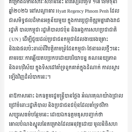
គម្រោងដ៏មានសារៈសំខាន់នេះ នារសៀលថ្ងៃទី ១៧ ខែមិថុនា
ឆ្នាំ២០២៦ នៅសណ្ឋាគារ Hyatt Regency Phnom Penh ដែល
ជាសមិទ្ធផលដ៏មានអត្ថន័យមួយ ក្នុងការប្តេជ្ញាចិត្តរួមគ្នារវាងរាជ
រដ្ឋាភិ បាលកម្ពុជា រដ្ឋាភិបាលជប៉ុន និងអង្គការសហប្រជាជាតិ
(UN) ដើម្បីជួយដល់ប្រជាជនកម្ពុជាដែលងាយរងគ្រោះ
និងរងផលប៉ះពាល់ពីវិបត្តិតាមព្រំដែនកម្ពុជា-ថៃនាពេលថ្មីៗនេះ
តាមរយៈការឆ្លើយតបប្រកបដោយបរិយាបន្ន គណនេយ្យភាព
និងពហុវិស័យ ក្នុងទិសដៅគាំទ្រពួកគាត់ក្នុងដំណាក់ កាលស្តារ
ឡើងវិញដ៏លំបាកនេះ។
នាឱកាសនោះ ឯកឧត្ដមរដ្ឋមន្ត្រីបានថ្លែង អំណរគុណយ៉ាងជ្រាល
ជ្រៅចំពោះរដ្ឋាភិបាល និងប្រជាជនជប៉ុនដែលគាំទ្រថវិកា
សប្បុរសធម៌បន្ថែមនេះ ដោយឯកឧត្តមគូសបញ្ជាក់ថា
គោលបំណងស្នូលនៃគម្រោងដែលអនុវត្តដោយ មូលនិធិសហ