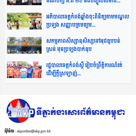
គណបក្ស គ.ព ២៩ និងបញ្ចូលសមាជិ...
អភិបាលខេត្តកំពង់ឆ្នាំងចុះពិនិត្យតាមមណ្ឌល
ប្រឡង សញ្ញាបត្រមធ្យម...
សកម្មភាពសិស្សានុសិស្សទៅអុជធូបបន់
ស្រន់ មុនប្រឡងបាក់ឌុប
រដ្ឋបាលខេត្តកំពង់ស្ពឺ រៀបចំព្រឹត្តិការណ៍រត់
ដើម្បីក្តីស្រឡាញ់...
អុីម៉ែល : akponline@akp.gov.kh