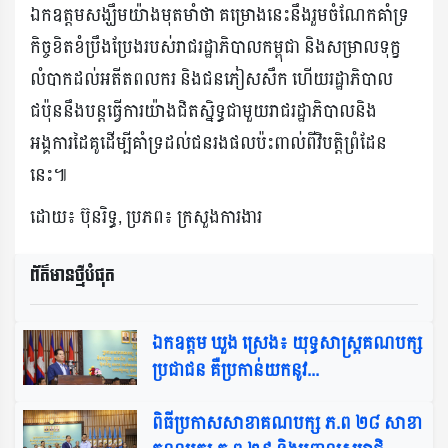
ឯកឧត្តមសង្ឃឹមយ៉ាងមុតមាំថា គម្រោងនេះនឹងរួមចំណែកគាំទ្រ
កិច្ចខិតខំប្រឹងប្រែងរបស់រាជរដ្ឋាភិបាលកម្ពុជា និងសម្រាលទុក្ខ
លំបាកដល់អតីតពលករ និងជនភៀសសឹក ហើយរដ្ឋាភិបាល
ជប៉ុននឹងបន្តធ្វើការយ៉ាងជិតស្និទ្ធជាមួយរាជរដ្ឋាភិបាលនិង
អង្គការដៃគូដើម្បីគាំទ្រដល់ជនរងផលប៉ះពាល់ពីវិបត្តិព្រំដែន
នេះ៕
ដោយ៖ ប៊ុនរិទ្ធ, ប្រភព៖ ក្រសួងការងារ
ព័ត៌មានថ្មីបំផុត​
ឯកឧត្ដម ឃួង ស្រេង៖ យុទ្ធសាស្ត្រគណបក្ស
ប្រជាជន គឺប្រកាន់យកនូវ...
ពិធីប្រកាសសាខាគណបក្ស ភ.ព ២៨ សាខា