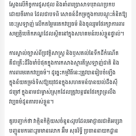
ស្តែងលើកិច្ចការជួសជុល និងគាំពារប្រាសាទបុរាណប្រកប
ដោយចីរភាព ដែលជាបទពិ សោធន៍ដ៏កម្រក្នុងការបណ្តុះគំនិតឱ្យ
ចេះស្រឡាញ់ លើកតម្លៃមរតកវប្បធម៌ និងចូលរួមថែរក្សាការពារ
សម្បត្តិបេតិកភណ្ឌដែលស្ថិតនៅក្នុងសហគមន៍របស់ខ្លួនផ្ទាល់។
ការស្គាល់ច្បាស់ពីប្រវត្តិសាស្ត្រ និងឫសគល់នៃទឹកដីកំណើត
គឺជាគ្រឹះដ៏រឹងមាំបំផុតក្នុងការកសាងស្មារតីស្រឡាញ់ជាតិ និង
ការពារមរតកវប្បធម៌។ ដូច្នេះកម្មវិធីនេះត្រូវបានរៀបចំឡើង
ក្នុងន័យតម្រង់ទិសឱ្យយុវជនក្នុងសហគមន៍បានយល់ដឹងស៊ី
ជម្រៅ ក្នុងនាមជាម្ចាស់ស្រុកដែលត្រូវបន្តវេនថែរក្សាព្រលឹង
វប្បធម៌ដូនតារបស់ខ្លួន។
គួរបញ្ជាក់ថា វាគ្មិនកិត្តិយសចំនួន៤រូបដែលអាជ្ញាធរជាតិអប្សរា
បញ្ជូនមកនោះរួមមានលោក អ៊ឹម សុខរិទ្ធី ប្រធាននាយកដ្ឋាន