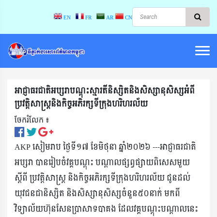
EN
FR
AR
CN
អាជ្ញាធរជាតិអប្សរាបណ្តុះស្មារតីនិស្សិតនិងសិស្សានុសិស្សអំពី
ប្រវត្តិសាស្ត្រនិងកិច្ចអភិរក្សទីក្រុងហរិហរល័យ
ចែករំលែក ៖​
AKP សៀមរាប ថ្ងៃទី​​១​៧​ ខែមិថុនា​ ​​​ឆ្នាំ២០២៦ ---អាជ្ញាធរជាតិ
អប្សរា បានរៀបចំវគ្គបណ្តុះ បណ្តាលផ្សព្វផ្សាយពិសេសមួយ
ស្តីពី ប្រវត្តិសាស្ត្រ និងកិច្ចអភិរក្សទីក្រុងហរិហរល័យ ជូនដល់
យុវជនជានិស្សិត និងសិស្សានុសិស្សចំនួន៥០នាក់ មកពី
វិទ្យាល័យហ៊ុនសែនប្រាសាទបាគង ដែលវគ្គបណ្តុះបណ្តាលនេះ