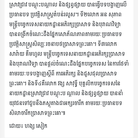
ស្រាវជ្រាវ បណ្តុះបណ្តាល និងផ្សព្វផ្សាយ បានធ្វើបទបង្ហាញលើ
ប្រធានបទ ប្រវត្តិសាស្ត្រតំបន់រលួស។ ទី២លោក អន សុភាព
មន្ត្រីបច្ចេកទេសនាយកដ្ឋានអភិរក្សប្រាសាទ និងបុរាណវិទ្យា
បានពង្រីកចំណេះដឹងផ្នែកសោភ័ណភាពតាមរយៈប្រធានបទ
ប្រវត្តិសាស្ត្រសិល្បៈរចនាបថប្រាសាទព្រះគោ។ ទី៣លោក
សារ៉ាយ គឹមហួល មន្ត្រីបច្ចេកទេសនាយកដ្ឋានអភិរក្សប្រាសាទ
និងបុរាណវិទ្យា បានផ្តល់ចំណេះដឹងផ្នែកបច្ចេកទេស នៃការថែទាំ
តាមរយៈបទបង្ហាញស្តីពី ការអភិរក្ស និងជួសជុលប្រាសាទ
ព្រះគោ។ និងទី៤គឺលោក វង្ស សាវុទ្ធី បុគ្គលិកបច្ចេកទេសនៃ
នាយកដ្ឋានស្រាវជ្រាវ បណ្តុះប ណ្តាល និងផ្សព្វផ្សាយ បាននាំ
យុវជនទៅជួបនឹងភស្តុតាងជាអក្សរចារឹក តាមរយៈប្រធានបទ
សិលាចារឹកប្រាសាទព្រះគោ៕
ដោយ៖ ហង្ស សៀក