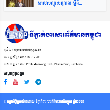
សាលាបណ្តុះបណ្តាល ស្តីពី...
អុីម៉ែល : akponline@akp.gov.kh
លេខទូរស័ព្ទ : +855 99 917 788
អាសយដ្ឋាន : ​#62, Preah Monivong Blvd., Phnom Penh, Cambodia
បណ្តាញសង្គម
© រក្សា​សិទ្ធិ​គ្រប់​យ៉ាង​ដោយ​ ទីភ្នាក់ងារសារព័ត៌មានជាតិកម្ពុជា ឆ្នាំ​២០១៨