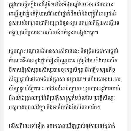
ត្រូវបានធ្វើឡើងនៅថ្ងៃទី​១៧ខែមិថុនាឆ្នាំ២០២៦ ដោយបាន
អញ្ជើញវាគ្មិនកិត្តិយសដែលជាថ្នាក់ដឹកនាំនិងមន្ត្រីជំនាញជាន់
ខ្ពស់របស់អាជ្ញាធរជាតិអប្សរាចំនួន៤រូប មកផ្តល់កិត្តិយសធ្វើបទ
បង្ហាញលើប្រធាន បទសំខាន់ៗចំនួន៤ផ្សេងៗគ្នា។
វគ្គបណ្តុះបណ្តាលដ៏មានសារសំខាន់នេះ មិនត្រឹមតែជាការផ្តល់
ចំណេះដឹងនៅក្នុងថ្នាក់រៀនប៉ុណ្ណោះទេ ប៉ុន្តែថែម ទាំងបានបើក
ឱកាសឱ្យសិស្សានុសិស្សបានចុះកម្មសិក្សា និងធ្វើទស្សនកិច្ច
សិក្សាផ្ទាល់នៅតាមតំបន់ប្រាសា ទបុរាណ។ ហើយតាមរយៈការ
សិក្សាផ្ទាល់ភ្នែកនេះ យុវជនជំនាន់ក្រោយទទួលបាននូវការយល់
ដឹងយ៉ាងជ្រាលជ្រៅអំពីប្រវត្តិសាស្ត្រតំបន់លលៃ ប្រវត្តិសិល្បៈ
ភស្តុតាងបុរាណវិទ្យា និងអាថ៌កំបាំងនៃសិលាចារឹក។
លើសពីនេះទៅទៀត ពួកគេបានឃើញផ្ទាល់នូវការអនុវត្តជាក់