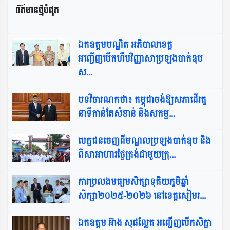
ព័ត៌មានថ្មីបំផុត​
ឯកឧត្តមបណ្ឌិត អភិបាលខេត្ត
អញ្ជើញបើកហឹបវិញ្ញាសាប្រឡងបាក់ឌុប
ស...
បទវិចារណកថា៖ កម្ពុជាចង់ឱ្យសភាដើរតួ
នាទីកាន់តែសំខាន់ និងសកម្ម...
បេក្ខជនចេញពីមណ្ឌលប្រឡងបាក់ឌុប និង
ពិសាអាហារថ្ងៃត្រង់ជាមួយក្រុ...
ការប្រលងមធ្យមសិក្សាទុតិយភូមិឆ្នាំ
សិក្សា២០២៥-២០២៦ នៅខេត្តសៀមរ...
ឯកឧត្តម អ៊ាង សុផល្លែត អញ្ជើញបើកសិក្ខា