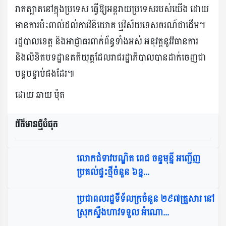
រាតត្បាតនៅក្នុងប្រទេស ធ្វើឱ្យអន្តរាយប្រទេសរបស់យើង ដោយ
មានការប៉ះពាល់ដល់ការវិនិយោគ ឬវិស័យទេសចរណ៍ជាដើម។
រដ្ឋបាលខេត្ត និងអាជ្ញាធរពាក់ព័ន្ធទាំងអស់ អនុវត្តនូវវិធានការ
និងលិខិតបទដ្ឋានគតិយុត្តដែលរាជរដ្ឋាភិបាលបានដាក់ចេញជា
បន្តបន្ទាប់ផងដែរ៕
ដោយ ឆាយ ម៉ុត
ព័ត៌មានថ្មីបំផុត​
លោកជំទាវបណ្ឌិត ពេជ ចន្ទមុន្នី អញ្ជើញ
ប្រគល់ផ្ទះថ្មីចំនួន ៦ខ្ន...
ប្រជាពលរដ្ឋទីទ័លក្រចំនួន ២៩៧គ្រួសារ នៅ
ស្រុកស្ទឹងហាវទទួល អំណោ...