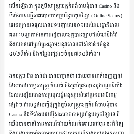
លើកឡើងថា ក្នុងភូមិសាស្ត្រខេត្តកំពង់ចាមពុំមាន Casino និង
ទីតាំងបទល្មើសឆបោកតាមប្រព័ន្ធបច្ចេកវិទ្យា (Online Scams)
ទេតែក្រោយទទួលបានបទបញ្ជាលេខ០១របស់រាជរដ្ឋាភិបាល
គណៈបញ្ជាការឯកភាពរដ្ឋបាលខេត្តបានច្បាមជាប់នៅនឹងដៃ
និងឈានទៅគ្រប់គ្រងភ្លាមៗនូវគោលដៅសំខាន់ៗចំនួន
៤០២ទីតាំង និងកន្លែងផ្សេងៗចំនួន៧១៤ទីតាំង។
ឯកឧត្តម អ៊ុន ចាន់ដា បានបញ្ជាក់ថា ដោយបានដាក់ចេញញនូវ
ផែនការជាយុទ្ធសាស្ត្រ កំណត់ និងគ្រប់គ្រងបាននូវបណ្តាទីតាំង
ដែលសង្ស័យមានការប្រមូលផ្តុំមនុស្សរស់នៅប្រកបអាជីវកម្ម
ផ្សេងៗ ជាលទ្ធផលធ្វើឱ្យក្នុងភូមិសាស្ត្រខេត្តកំពង់ចាមពុំមាន
Casino និងទីតាំងបទល្មើសឆបោកតាមប្រព័ន្ធបច្ចេកវិទ្យាទេ គឺ
យើងបានចាត់វិធានការណ៍ដោយកំណត់គោលដៅមុន ចុះពិនិត្យ
និងពង្រាយកម្លាំងតាមគោលដៅ ការចូលពីខាងក្រៅនូវមុខសញ្ញា