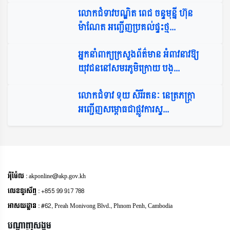
លោកជំទាវបណ្ឌិត ពេជ ចន្ទមុន្នី ហ៊ុន
ម៉ាណែត អញ្ជើញប្រគល់ផ្ទះថ្ម...
អ្នកនាំពាក្យក្រសួងព័ត៌មាន អំពាវនាវឱ្យ
យុវជននៅសមរភូមិក្រោយ បង្...
លោកជំទាវ ទុយ សិរីរតនៈ នេត្រភក្ត្រា
អញ្ជើញសម្ពោធជាផ្លូវការស្ទ...
អុីម៉ែល : akponline@akp.gov.kh
លេខទូរស័ព្ទ : +855 99 917 788
អាសយដ្ឋាន : ​#62, Preah Monivong Blvd., Phnom Penh, Cambodia
បណ្តាញសង្គម