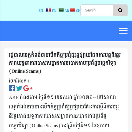
EN
FR
AR
CN
រដ្ឋបាលខេត្តកំពង់ចាមបើកកិច្ចប្រជុំផ្សព្វផ្សាយផែនការបន្តនិរន្តរ
ភាពយុទ្ធនាការបោសសម្អាតការឆបោកតាមប្រព័ន្ធបច្ចេកវិទ្យា
(Online Scams)
ចែករំលែក ៖​
AKP កំពង់ចាម ថ្ងៃទី១៩ ខែឧសភា ឆ្នាំ២០២៦-- នៅសាលា
ខេត្តកំពង់ចាមមានបើកកិច្ចប្រជុំផ្សព្វផ្សាយផែនការស្ដីពីការបន្ត
និរន្តរភាពយុទ្ធនាការបោសសម្អាតការឆបោកតាមប្រព័ន្ធ
បច្ចេកវិទ្យា (Online Scams) នៅព្រឹកថ្ងៃទី១៩ ខែឧសភា