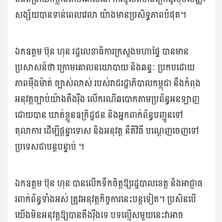
សង្ស័យបានទាន់ពេលវេលា យ៉ាងមានប្រសិទ្ធភាពបំផុត។
ឯកឧត្តម ប៊ុន ហុន រដ្ឋលេខាធិការក្រសួងមហាផ្ទៃ បានមាន
ប្រសាសន៍ថា ក្រោមគោលនយោបាយ និងឆន្ទៈ ប្រកបដោយ
ភាពម៉ឺងម៉ាត់ ច្បាស់លាស់ របស់រាជរដ្ឋាភិបាលកម្ពុជា នឹងកំពុង
អនុវត្តច្បាប់យ៉ាងតឹងរ៉ឹង លើករណីឆបោកតាមប្រព័ន្ធអនឡាញ
ដោយបាន ឃាត់ខ្លួនឧក្រិដ្ឋជន និងអ្នកពាក់ព័ន្ធបញ្ជូនទៅ
តុលាការ ដើម្បីផ្តន្ទាទោស និងអនុវត្ត នីតិវិធី បណ្តេញចេញទៅ
ប្រទេសជាបន្តបន្ទាប់ ។
ឯកឧត្តម ប៊ុន ហុន បានលើកទឹកចិត្តឱ្យរដ្ឋបាលខេត្ត និងអាជ្ញាធ
រពាក់ព័ន្ធទាំងអស់ ត្រូវអនុវត្តកិច្ចការនេះបន្តទៀត។ ប្រសិនបើ
យើងមិនអនុវត្តឱ្យបានតឹងរ៉ឹងទេ បទល្មើសមួយនេះវាអាច