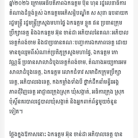
ឆ្នាំ២០២៦ ក្រោមអធិបតីភាពឯកឧត្តម ប៊ុន ហុន រដ្ឋលេខាធិការ
តំណាងដ៏ខ្ពង់ខ្ពស់ ឯកឧត្តមអភិសន្តិបណ្ឌិត ស សុខា ឧបនាយក
រដ្ឋមន្ត្រី រដ្ឋមន្ត្រីក្រសួងមហាផ្ទៃ ឯកឧត្តម ខ្លូត ផន ប្រធានក្រុម
ប្រឹក្សាខេត្ត និងឯកឧត្តម អ៊ុន ចាន់ដា អភិបាលនៃគណៈអភិបាល
ខេត្តកំពង់ចាម និងជាប្រធានគណៈបញ្ជាការឯកភាពខេត្ត ដោយ
មានចូលរួមពីសំណាក់ប្រតិភូក្រសួងមហាផ្ទៃ, ឯកឧត្តម កោ
វណ្ណឌី ប្រធានសាលាដំបូងខេត្តកំពង់ចាម, តំណាងអយ្យការអម
សាលាដំបូងខេត្ត, ឯកឧត្តម លោកជំទាវ សមាជិកក្រុមប្រឹក្សា
ខេត្ត, អភិបាលរងខេត្ត, កងកម្លាំងទាំងបី ថ្នាក់ដឹកនាំមន្ទីរអង្គ
ភាពជុំវិញខេត្ត អាជ្ញាធរក្រុងស្រុក ឃុំសង្កាត់, អធិការក្រុង ស្រុក
ប៉ុស្តិ៍នគរបាលរដ្ឋបាលឃុំសង្កាត់ និងអ្នកពាក់ព័ន្ធមួយចំនួន
ទៀត។
ថ្លែងក្នុងឱកាសនោះ ឯកឧត្តម អ៊ុន ចាន់ដា អភិបាលខេត្ត បាន