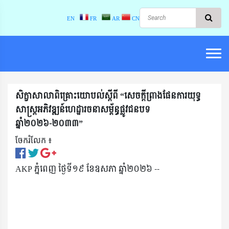
EN
FR
AR
CN
សិក្ខាសាលាពិគ្រោះយោបល់ស្តីពី “សេចក្តីព្រាងផែនការយុទ្ធ
សាស្រ្តអភិវឌ្ឍន៍ហេដ្ឋារចនាសម្ព័ន្ធផ្លូវជនបទ
ឆ្នាំ២០២៦-២០៣៣”
ចែករំលែក ៖​
AKP ភ្នំពេញ ថ្ងៃទី១៩ ខែឧសភា ឆ្នាំ២០២៦ --