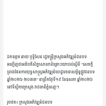
ឯកឧត្ដម ឆាយ ឫទ្ធិសែន រដ្ឋមន្រ្ដីក្រសួងអភិវឌ្ឍន៍ជនបទ
អញ្ជើញជាអធិបតីសិក្ខាសាលាពិគ្រោះយោបល់ស្តីពី “សេចក្តី
ព្រាងផែនការយុទ្ធសាស្រ្តអភិវឌ្ឍន៍ហេដ្ឋារចនាសម្ព័ន្ធផ្លូវជនបទ
ឆ្នាំ២០២៦-២០៣៣” នាព្រឹកថ្ងៃទី១៩ ខែឧសភា ឆ្នាំ២០២៦
នៅទីស្ដីការក្រសួង រាជធានីភ្នំពេញ។
រូបថត៖ ក្រសួងអភិវឌ្ឃន៍ជនបទ