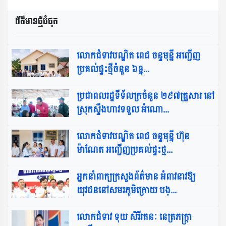
ព័ត៌មានថ្មីបំផុត​
លោកជំទាវបណ្ឌិត ពេជ ចន្ទមុន្នី អញ្ជើញ
ប្រគល់ផ្ទះថ្មីចំនួន ៦ខ្ន...
ប្រជាពលរដ្ឋទីទ័លក្រចំនួន ២៩៧គ្រួសារ នៅ
ស្រុកស្ទឹងហាវទទួល អំណោ...
លោកជំទាវបណ្ឌិត ពេជ ចន្ទមុន្នី ហ៊ុន
ម៉ាណែត អញ្ជើញប្រគល់ផ្ទះថ្ម...
អ្នកនាំពាក្យក្រសួងព័ត៌មាន អំពាវនាវឱ្យ
យុវជននៅសមរភូមិក្រោយ បង្...
លោកជំទាវ ទុយ សិរីរតនៈ នេត្រភក្ត្រា