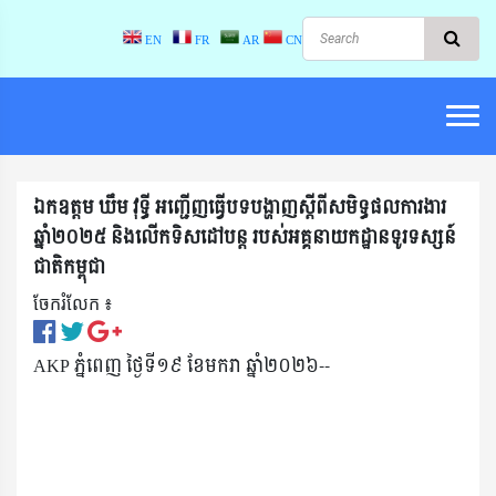
EN
FR
AR
CN
ឯកឧត្តម ឃឹម វុទ្ធី អញ្ជើញធ្វើបទបង្ហាញស្តីពីសមិទ្ធផលការងារ
ឆ្នាំ២០២៥ និងលើកទិសដៅបន្ត របស់អគ្គនាយកដ្ឋានទូរទស្សន៍
ជាតិកម្ពុជា
ចែករំលែក ៖​
AKP ភ្នំពេញ ថ្ងៃទី១៩ ខែមករា ឆ្នាំ២០២៦--