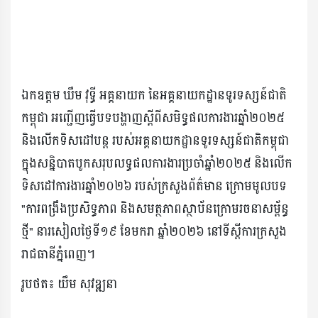
ឯកឧត្តម ឃឹម វុទ្ធី អគ្គនាយក នៃអគ្គនាយកដ្ឋានទូរទស្សន៍ជាតិ
កម្ពុជា អញ្ជើញធ្វើបទបង្ហាញស្តីពីសមិទ្ធផលការងារឆ្នាំ២០២៥
និងលើកទិសដៅបន្ត របស់អគ្គនាយកដ្ឋានទូរទស្សន៍ជាតិកម្ពុជា
ក្នុងសន្និបាតបូកសរុបលទ្ធផលការងារប្រចាំឆ្នាំ២០២៥ និងលើក
ទិសដៅការងារឆ្នាំ២០២៦ របស់ក្រសួងព័ត៌មាន ក្រោមមូលបទ
"ការពង្រឹងប្រសិទ្ធភាព និងសមត្ថភាពស្ថាប័នក្រោមរចនាសម្ព័ន្ធ
ថ្មី" នារសៀលថ្ងៃទី១៩ ខែមករា ឆ្នាំ២០២៦ នៅទីស្តីការក្រសួង
រាជធានីភ្នំពេញ។
រូបថត៖ យឹម សុវឌ្ឍនា