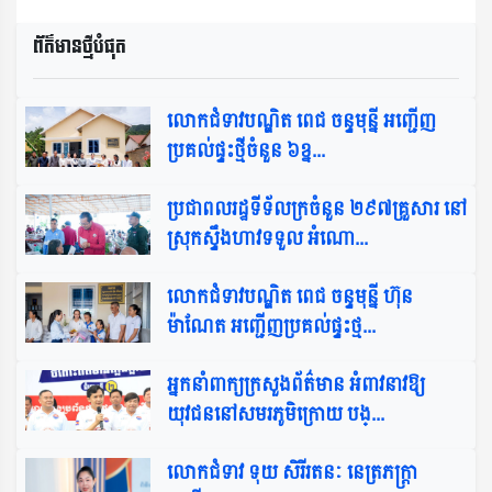
ព័ត៌មានថ្មីបំផុត​
លោកជំទាវបណ្ឌិត ពេជ ចន្ទមុន្នី អញ្ជើញ
ប្រគល់ផ្ទះថ្មីចំនួន ៦ខ្ន...
ប្រជាពលរដ្ឋទីទ័លក្រចំនួន ២៩៧គ្រួសារ នៅ
ស្រុកស្ទឹងហាវទទួល អំណោ...
លោកជំទាវបណ្ឌិត ពេជ ចន្ទមុន្នី ហ៊ុន
ម៉ាណែត អញ្ជើញប្រគល់ផ្ទះថ្ម...
អ្នកនាំពាក្យក្រសួងព័ត៌មាន អំពាវនាវឱ្យ
យុវជននៅសមរភូមិក្រោយ បង្...
លោកជំទាវ ទុយ សិរីរតនៈ នេត្រភក្ត្រា