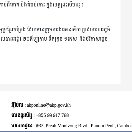
កកាន់ដីគោក និងតំបន់កោះ ក្នុងខេត្តព្រះសីហនុ។
រព្រែកត្រែង ដែលមានក្រុមការងារអនាម័យ ប្រជាការពារភូមិ
ទទួលបានអង្ករ ២០គីឡូក្រាម ទឹកក្រូច ១កេស និងថវិកាសម្តេច
អុីម៉ែល : akponline@akp.gov.kh
លេខទូរស័ព្ទ : +855 99 917 788
អាសយដ្ឋាន : ​#62, Preah Monivong Blvd., Phnom Penh, Cambod