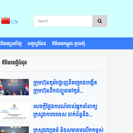
CN
រព័ត៌មានប្រចាំថ្ងៃ
បញ្ហាព្រំដែន
ព័ត៌មានកម្ពុជា-ក្វាងស៊ី
ព័ត៌មានថ្មីបំផុត​
ក្រុមហ៊ុនកូរ៉េបង្ហាញពីគម្រោងបង្កើត
ក្រុមហ៊ុនដឹកជញ្ជូននៅកូរ៉េ​...
សេចក្តីថ្លែងការណ៍របស់អ្នកនាំពាក្យ
ក្រសួងការបរទេស ពាក់ព័ន្ធនឹង...
ក្រសួងវប្បធម៌ និងសមាគមលើកកម្ពស់