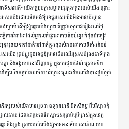
ិសនារតី" យើងត្រូវរួមគ្នាសម្អាតឆ្នេរក្នុងក្រុងរបស់យើង ព្រោះ
ងក្រុងរបស់យើងដោយមិនចង់ឪ្យខេត្តរបស់យើងមិនមានបរិស្ថាន
ជាប្រចាំ ដើម្បីឱ្យឆ្នេរយើងស្អាត គឺត្រូវសម្អាតជារៀងរាល់ថ្ងៃ
្វើការអំពាវនាវដល់អ្នកលក់ដូរនៅតាមតំបន់ឆ្នេរ ក៏ដូចជាភ្ញៀវ
ឹមត្រូវ រួចយកទៅដាក់នៅដាក់ក្នុងធុងសំរាមនៅតាមទីតាំងតំបន់
បស់យើង គ្រប់ផ្លូវក្នុងខេត្តឱ្យមានដើមឈើរស្រស់បំព្រងជាទីក្រុង
ស់គ្នា និងអង្គភាពនៅជុំវិញខេត្ត ក្នុងការជួយថែទាំ ស្រោចទឹក
ម្បីលើកកម្ពស់អនាម័យ បរិស្ថាន ព្រោះដើមឈើវាបានផ្តល់ម្លប់
ន់អភិរក្សរបស់យើងមានដូចជា ឧទ្យានជាតិ ដីកសិកម្ម ដីបរិស្ថានកុំ
បាលឆាយ ដែលជាប្រភពទឹកស្អាតសម្រាប់ប្រើប្រាស់ក្នុងខេត្ត
្នេរ និងក្រុង ស្រុករបស់យើងឱ្យមានអនាម័យ សោភ័ណភាព