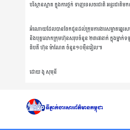
បរិស្ថានស្អាត ក្នុងការថ្ពក់ ទាញទេសចរជាតិ អន្តរជាតិម
អំណោយដែលបានចែកជូនដល់ក្រុមការងារសម្អាតឆ្នេរសមុទ្
និងបុគ្គលោកក្រុមហ៊ុនសរុបចំនួន ២៣៧នាក់ ក្នុងម្នាក់
ធិបតី ហ៊ុន ម៉ាណែត ចំនួន១០ម៉ឺនរៀល៕
ដោយ ងូ សុមុនី