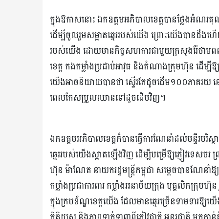
ក្នុងឱកាសនោះ ឯកឧត្តមអភិបាលខេត្តបានថ្លែងអំណរគុណ
ដើម្បីចូលរួមសម្អាតឆ្នេររបស់យើង ព្រោះយើងបានដឹងហើយ
របស់យើង ដោយមានកិច្ចសហការជាមួយក្រសួងរ៉ែថាមពល ក្
ខេត្ត កងកម្លាំងប្រដាប់អាវុធ និងតំណាងក្រុមហ៊ុន ដើម្ប
យើងអាចនិយាយបានថា ស្ទើរតែដូចដើម១០០ភាគរយ នៅស
ពេលកែសម្រួលឈានទៅដូចដើមវិញ។
ឯកឧត្តមអភិបាលខេត្តក៏បានធ្វើការណែនាំដល់មន្ទីរបរិស្ថាន 
ឆ្នេររបស់យើងស្អាតឡើងវិញ ដើម្បីបម្រើឱ្យភ្ញៀវទេសចរ ព្
ហ៊ុន ម៉ាណែត នាយករដ្ឋមន្ត្រីកម្ពុជា សម្តេចបានណែនាំឱ្
កម្លាំងប្រជាការពារ កម្លាំងអនាម័យក្រុង បុគ្គលិកក្រុមហ៊ុន
ក្នុងក្របខ័ណ្ឌខេត្តយើង ដែលមានឆ្នេរច្រើនទាមទារឱ្យយើង
កិត្តិយស និងភាពទាក់ទាញពីភ្ញៀវជាតិ អន្តរជាតិ មកកាន់តំ