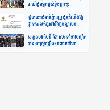
ពាណិជ្ជកម្មកម្មសិទ្ធិបញ្ញាចុះ...
រដ្ឋបាលរាជធានីភ្នំពេញ ជូនដំណឹងឱ្យ
ផ្អាកការលក់ដូនៅជុំវិញមណ្ឌលប...
សម្តេចបវរធិបតី និង លោកជំទាវបណ្ឌិត
បានឧបត្ថម្ភគ្រឿងឧបភោគបរិភោ...