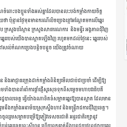
ចំពោះបងប្អូនទាំងអស់គ្នាដែលបានលះបង់កម្លាំងកាយចិត្ត
ថា ប៉ុន្មានថ្ងៃមុនមានករណីលិចប្រេងខ្មៅអណ្តែតមកលើឆ្នេរ
រសួងបរិស្ថាន ក្រសួងសាធារណការ និងមន្ទីរ អង្គភាពជុំវិញ
ីឱ្យឆ្នេររបស់យើងបានស្អាតឡើងវិញ រហូតមកដល់ថ្ងៃនេះ ឆ្នេររបស់
ល់កំណកប្រេងបន្តិចបន្តួច យើងត្រូវចំណាយ
និងអាជ្ញាធរក្រុងដាក់កម្លាំងពិនិត្យមើលជាប់ជាប្រចាំ ដើម្បីឱ្យ
រមទាំងបានពាំនាំការផ្តាំផ្ញើសួរសុខទុកពីសម្តេចមហាបវរធិបតី
យរដ្ឋបាលខេត្ត ធ្វើយ៉ាងណាខិតខំសម្អាតឆ្នេរឱ្យបានស្អាត ដែលមាន
 រួមនឹងកម្លាំងអនាម័យស្រុកស្ទឹងហាវ និងមន្ត្រីរាជការជុំវិញខេត្ត។
ចូលរួមសម្អាតបម្រើឱ្យភ្ញៀវទេសចរជាតិ អន្តរជាតិរក្សានូវ
បន់ឆ្នេរខេត្តព្រះសីហនុ ហើយពួកគាត់នឹងបន្តជួយផ្សព្វផ្សាយឆ្នេរ