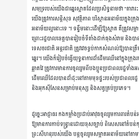
សមុទ្ររបស់យើងជាឆ្នេរស្អាតដែលប្រសិទ្ធនាមថា "តារារះនាទ
យើងត្រូវការសន្តិសុខ សុវត្ថិភាព បរិស្ថានអនាម័យក្នុ
អនាម័យល្អនោះទេ ។ ទន្ទឹមនោះដើម្បីឱ្យស្អាត គឺត្រូវសម្អាត
ព្រោះរដ្ឋបាលខេត្តបានរៀបចំទីតាំងដាក់ធុងសំរាម និងបានធ
ទេសចរជាតិ អន្តរជាតិ ត្រូវវេចខ្ចប់កាកសំណល់ឱ្យបានត្រ
ឆ្នេរ។ យើងក៏រៀបចំធ្វើយុទ្ធនាការដាំដើមឈើនៅក្នុងក្រុងរ
ឆ្លាតវៃ ត្រូវការមានការចូលរួមពីបងប្អូនប្រជាពលរដ្ឋទំា￸ងអ
ដើមឈើដែលបានដាំដុះនៅតាមមុខផ្ទះរបស់ប្រជាពលរដ្ឋ ដើ
និងអុកស៊ីសែនសម្រាប់មនុស្ស និងសត្វគ្រប់ប្រភេទ។
ដូច្នេះអាជ្ញាធរ កងកម្លាំងប្រដាប់អាវុធចូលរួមការពារតំប
ឱ្យមានការកាប់ទន្ទ្រានដោយខុសច្បាប់ ពិសេសនៅតំបន់ក្
ព្រះសីហនុរបស់យើង បន្តចូលរួមសម្អាតអនាម័យនៅតាមឆ