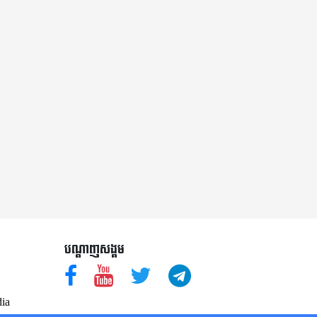
បណ្តាញសង្គម
ia