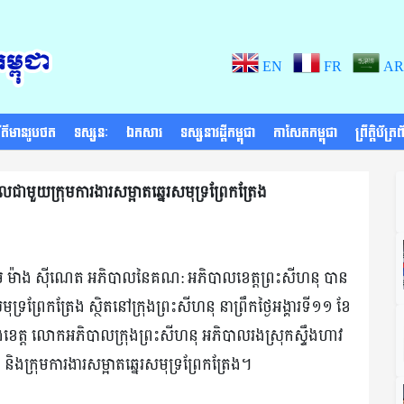
EN
FR
AR
័ត៌មានរូបថត
ទស្សនៈ
ឯកសារ
ទស្សនាវដ្តីកម្ពុជា
កាសែតកម្ពុជា
ព្រឹត្តិប័ត្
ួយក្រុមការងារសម្អាតឆ្នេរសមុទ្រព្រែកត្រែង
ឧត្តម ម៉ាង ស៊ីណេត អភិបាលនៃគណ: អភិបាលខេត្តព្រះសីហនុ បាន
ព្រែកត្រែង ស្ថិតនៅក្រុងព្រះសីហនុ នាព្រឹកថ្ងៃអង្គារទី១១ ខែ
ខេត្ត លោកអភិបាលក្រុងព្រះសីហនុ អភិបាលរងស្រុកស្ទឹងហាវ
ជន និងក្រុមការងារសម្អាតឆ្នេរសមុទ្រព្រែកត្រែង។