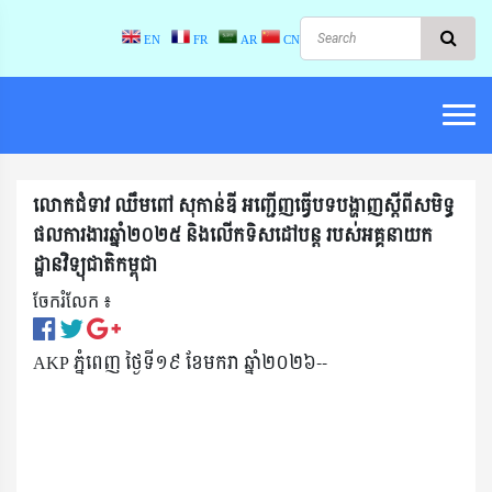
EN
FR
AR
CN
លោកជំទាវ ឈឹមពៅ សុកាន់ឌី អញ្ជើញធ្វើបទបង្ហាញស្តីពីសមិទ្ធ
ផលការងារឆ្នាំ២០២៥ និងលើកទិសដៅបន្ត របស់អគ្គនាយក
ដ្ឋានវិទ្យុជាតិកម្ពុជា
ចែករំលែក ៖​
AKP ភ្នំពេញ ថ្ងៃទី១៩ ខែមករា ឆ្នាំ២០២៦--