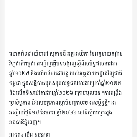
លោកជំទាវ ឈឹមពៅ សុកាន់ឌី អគ្គនាយិកា នៃអគ្គនាយកដ្ឋាន
វិទ្យុជាតិកម្ពុជា អញ្ជើញធ្វើបទបង្ហាញស្តីពីសមិទ្ធផលការងារ
ឆ្នាំ២០២៥ និងលើកទិសដៅបន្ត របស់អគ្គនាយកដ្ឋានវិទ្យុជាតិ
កម្ពុជា ក្នុងសន្និបាតបូកសរុបលទ្ធផលការងារប្រចាំឆ្នាំ២០២៥
និងលើកទិសដៅការងារឆ្នាំ២០២៦ ក្រោមមូលបទ "ការពង្រឹង
ប្រសិទ្ធភាព និងសមត្ថភាពស្ថាប័នក្រោមរចនាសម្ព័ន្ធថ្មី" នា
រសៀលថ្ងៃទី១៩ ខែមករា ឆ្នាំ២០២៦ នៅទីស្តីការក្រសួង
រាជធានីភ្នំពេញ។
រូបថត៖ យឹម សុវឌ្ឍនា