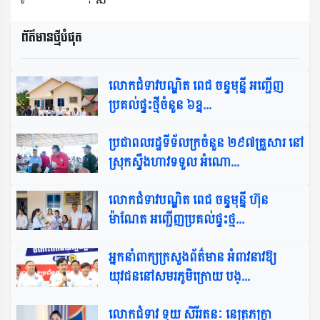
ព័ត៌មានថ្មីបំផុត​
លោកជំទាវបណ្ឌិត ពេជ ចន្ទមុន្នី អញ្ជើញ
ប្រគល់ផ្ទះថ្មីចំនួន ៦ខ្ន...
ប្រជាពលរដ្ឋទីទ័លក្រចំនួន ២៩៧គ្រួសារ នៅ
ស្រុកស្ទឹងហាវទទួល អំណោ...
លោកជំទាវបណ្ឌិត ពេជ ចន្ទមុន្នី ហ៊ុន
ម៉ាណែត អញ្ជើញប្រគល់ផ្ទះថ្ម...
អ្នកនាំពាក្យក្រសួងព័ត៌មាន អំពាវនាវឱ្យ
យុវជននៅសមរភូមិក្រោយ បង្...
លោកជំទាវ ទុយ សិរីរតនៈ នេត្រភក្ត្រា